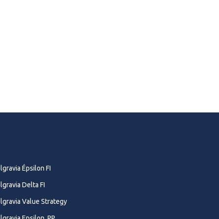
lgravia Épsilon FI
lgravia Delta FI
lgravia Value Strategy
lgravia Epsilon, PP