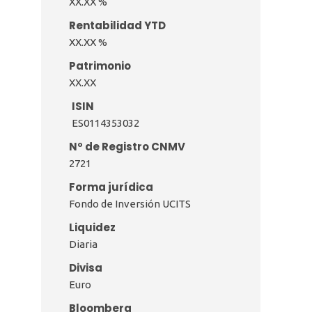
XX.XX %
Rentabilidad YTD
XX.XX %
Patrimonio
24,529,857 €
ISIN
ES0114353032
Nº de Registro CNMV
2721
Forma jurídica
Fondo de Inversión UCITS
Liquidez
Diaria
Divisa
Euro
Bloomberg