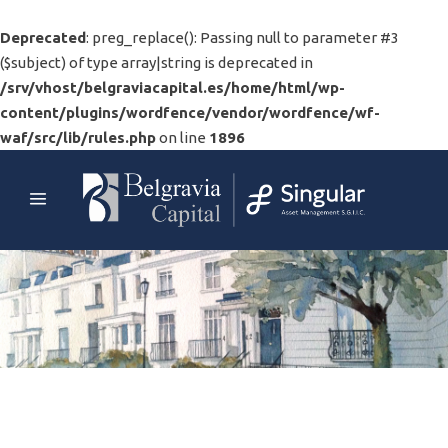
Deprecated
: preg_replace(): Passing null to parameter #3
($subject) of type array|string is deprecated in
/srv/vhost/belgraviacapital.es/home/html/wp-
content/plugins/wordfence/vendor/wordfence/wf-
waf/src/lib/rules.php
on line
1896